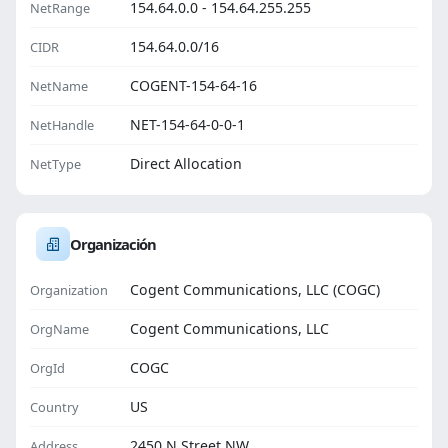
154.64.0.0 - 154.64.255.255
NetRange
154.64.0.0/16
CIDR
COGENT-154-64-16
NetName
NET-154-64-0-0-1
NetHandle
Direct Allocation
NetType
Organización
Cogent Communications, LLC (COGC)
Organization
Cogent Communications, LLC
OrgName
COGC
OrgId
US
Country
2450 N Street NW
Address