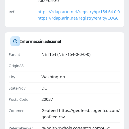
2000-05-30
https://rdap.arin.net/registry/ip/154.64.0.0
Ref
https://rdap.arin.net/registry/entity/COGC
Información adicional
NET154 (NET-154-0-0-0-0)
Parent
OriginAS
Washington
City
DC
StateProv
20037
PostalCode
Geofeed https://geofeed.cogentco.com/
Comment
geofeed.csv
rwhois://rwhois.cogentco.com:4321
ReferralServer