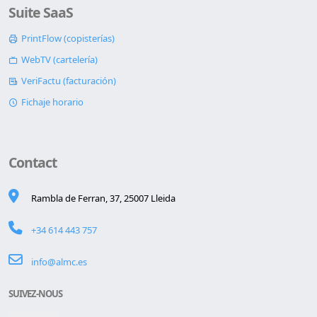
Suite SaaS
PrintFlow (copisterías)
WebTV (cartelería)
VeriFactu (facturación)
Fichaje horario
Contact
Rambla de Ferran, 37, 25007 Lleida
+34 614 443 757
info@almc.es
SUIVEZ-NOUS