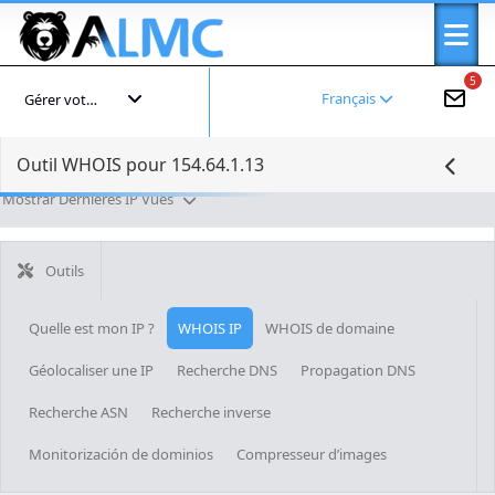
5
Français
Gérer votre compte
Outil WHOIS pour 154.64.1.13
Mostrar Dernières IP Vues
Outils
Quelle est mon IP ?
WHOIS IP
WHOIS de domaine
Géolocaliser une IP
Recherche DNS
Propagation DNS
Recherche ASN
Recherche inverse
Monitorización de dominios
Compresseur d’images