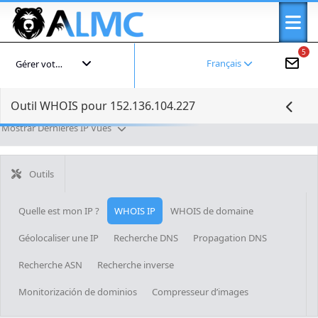
5
Français
Gérer votre compte
Outil WHOIS pour 152.136.104.227
Mostrar Dernières IP Vues
Outils
Quelle est mon IP ?
WHOIS IP
WHOIS de domaine
Géolocaliser une IP
Recherche DNS
Propagation DNS
Recherche ASN
Recherche inverse
Monitorización de dominios
Compresseur d’images