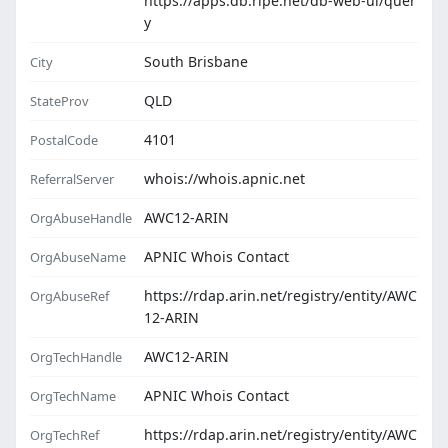
https://apps.db.ripe.net/db-web-ui/quer
y
South Brisbane
City
QLD
StateProv
4101
PostalCode
whois://whois.apnic.net
ReferralServer
AWC12-ARIN
OrgAbuseHandle
APNIC Whois Contact
OrgAbuseName
https://rdap.arin.net/registry/entity/AWC
OrgAbuseRef
12-ARIN
AWC12-ARIN
OrgTechHandle
APNIC Whois Contact
OrgTechName
https://rdap.arin.net/registry/entity/AWC
OrgTechRef