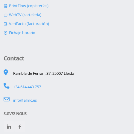
PrintFlow (copisterías)
WebTV (cartelería)
VeriFactu (facturación)
Fichaje horario
Contact
Rambla de Ferran, 37, 25007 Lleida
+34 614 443 757
info@almc.es
SUIVEZ-NOUS