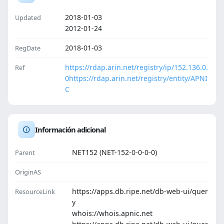
2018-01-03
Updated
2012-01-24
2018-01-03
RegDate
https://rdap.arin.net/registry/ip/152.136.0.
Ref
0
https://rdap.arin.net/registry/entity/APNI
C
Información adicional
NET152 (NET-152-0-0-0-0)
Parent
OriginAS
https://apps.db.ripe.net/db-web-ui/quer
ResourceLink
y
whois://whois.apnic.net