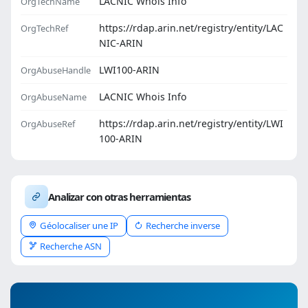
LACNIC Whois Info
OrgTechName
https://rdap.arin.net/registry/entity/LAC
OrgTechRef
NIC-ARIN
LWI100-ARIN
OrgAbuseHandle
LACNIC Whois Info
OrgAbuseName
https://rdap.arin.net/registry/entity/LWI
OrgAbuseRef
100-ARIN
Analizar con otras herramientas
Géolocaliser une IP
Recherche inverse
Recherche ASN