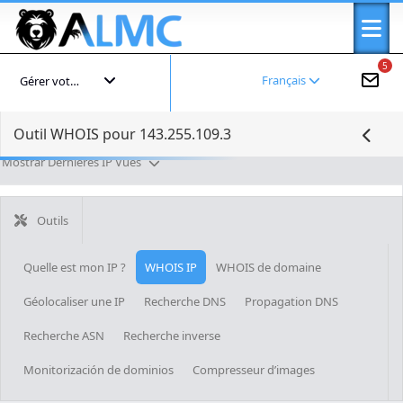
5
Français
Gérer votre compte
Outil WHOIS pour 143.255.109.3
Mostrar Dernières IP Vues
Outils
Quelle est mon IP ?
WHOIS IP
WHOIS de domaine
Géolocaliser une IP
Recherche DNS
Propagation DNS
Recherche ASN
Recherche inverse
Monitorización de dominios
Compresseur d’images