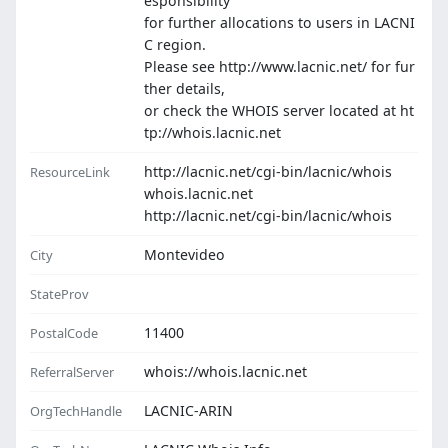
esponsibility
for further allocations to users in LACNI
C region.
Please see http://www.lacnic.net/ for fur
ther details,
or check the WHOIS server located at ht
tp://whois.lacnic.net
http://lacnic.net/cgi-bin/lacnic/whois
ResourceLink
whois.lacnic.net
http://lacnic.net/cgi-bin/lacnic/whois
Montevideo
City
StateProv
11400
PostalCode
whois://whois.lacnic.net
ReferralServer
LACNIC-ARIN
OrgTechHandle