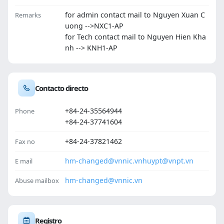
for admin contact mail to Nguyen Xuan C
Remarks
uong -->NXC1-AP
for Tech contact mail to Nguyen Hien Kha
nh --> KNH1-AP
Contacto directo
+84-24-35564944
Phone
+84-24-37741604
+84-24-37821462
Fax no
hm-changed@vnnic.vn
huypt@vnpt.vn
E mail
hm-changed@vnnic.vn
Abuse mailbox
Registro