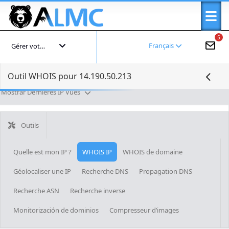
5
Français
Gérer votre compte
Outil WHOIS pour 14.190.50.213
Mostrar Dernières IP Vues
Outils
Quelle est mon IP ?
WHOIS IP
WHOIS de domaine
Géolocaliser une IP
Recherche DNS
Propagation DNS
Recherche ASN
Recherche inverse
Monitorización de dominios
Compresseur d’images