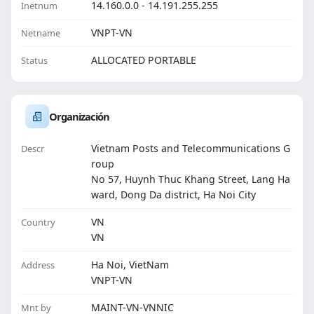
14.160.0.0 - 14.191.255.255
Inetnum
VNPT-VN
Netname
ALLOCATED PORTABLE
Status
Organización
Vietnam Posts and Telecommunications G
Descr
roup
No 57, Huynh Thuc Khang Street, Lang Ha
ward, Dong Da district, Ha Noi City
VN
Country
VN
Ha Noi, VietNam
Address
VNPT-VN
MAINT-VN-VNNIC
Mnt by