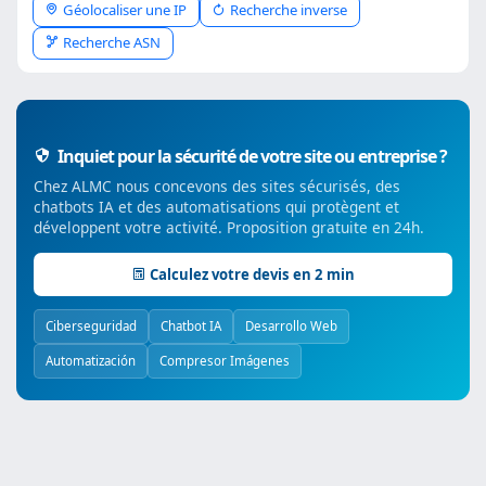
Géolocaliser une IP
Recherche inverse
Recherche ASN
Inquiet pour la sécurité de votre site ou entreprise ?
Chez ALMC nous concevons des sites sécurisés, des
chatbots IA et des automatisations qui protègent et
développent votre activité. Proposition gratuite en 24h.
Calculez votre devis en 2 min
Ciberseguridad
Chatbot IA
Desarrollo Web
Automatización
Compresor Imágenes