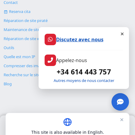
Contact
Reserva cita
Réparation de site piraté
Maintenance de site web
Discutez avec nous
Réparation de site web
Outils
Quelle est mon IP
Appelez-nous
Compresser des images
+34 614 443 757
Recherche sur le site
Autres moyens de nous contacter
Blog
×
Nous utilisons uniquement nos propres cookies pour le
© Copyright 2026. ALMC SECURITY S.L.U.
fonctionnement de base du site. Nous n'utilisons pas de cookies
This site is also available in English.
tiers.
Politique de confidentialité
.