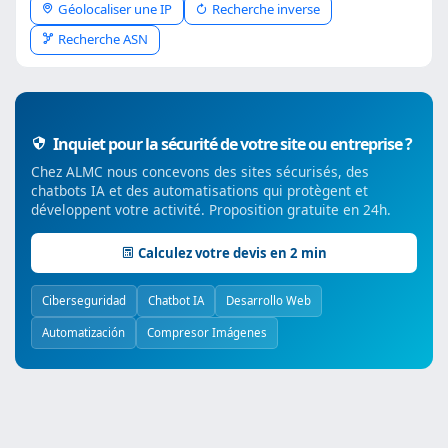
Géolocaliser une IP
Recherche inverse
Recherche ASN
Inquiet pour la sécurité de votre site ou entreprise ?
Chez ALMC nous concevons des sites sécurisés, des
chatbots IA et des automatisations qui protègent et
développent votre activité. Proposition gratuite en 24h.
Calculez votre devis en 2 min
Ciberseguridad
Chatbot IA
Desarrollo Web
Automatización
Compresor Imágenes