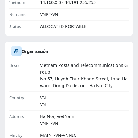
14.160.0.0 - 14.191.255.255
Inetnum
VNPT-VN
Netname
ALLOCATED PORTABLE
Status
Organización
Vietnam Posts and Telecommunications G
Descr
roup
No 57, Huynh Thuc Khang Street, Lang Ha
ward, Dong Da district, Ha Noi City
VN
Country
VN
Ha Noi, VietNam
Address
VNPT-VN
MAINT-VN-VNNIC
Mnt by