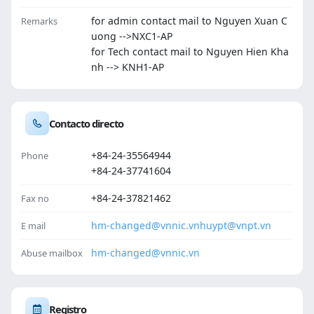
for admin contact mail to Nguyen Xuan C
Remarks
uong -->NXC1-AP
for Tech contact mail to Nguyen Hien Kha
nh --> KNH1-AP
Contacto directo
+84-24-35564944
Phone
+84-24-37741604
+84-24-37821462
Fax no
hm-changed@vnnic.vn
huypt@vnpt.vn
E mail
hm-changed@vnnic.vn
Abuse mailbox
Registro