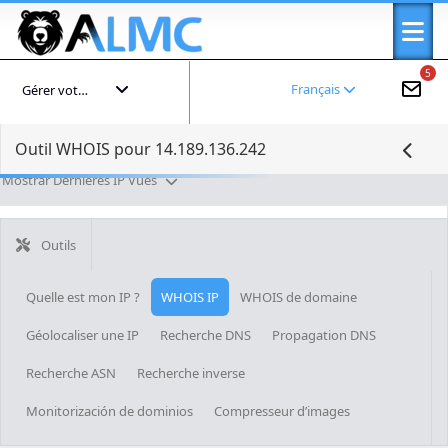
5
Français
Gérer votre compte
Outil WHOIS pour 14.189.136.242
Mostrar Dernières IP Vues
Outils
Quelle est mon IP ?
WHOIS IP
WHOIS de domaine
Géolocaliser une IP
Recherche DNS
Propagation DNS
Recherche ASN
Recherche inverse
Monitorización de dominios
Compresseur d’images