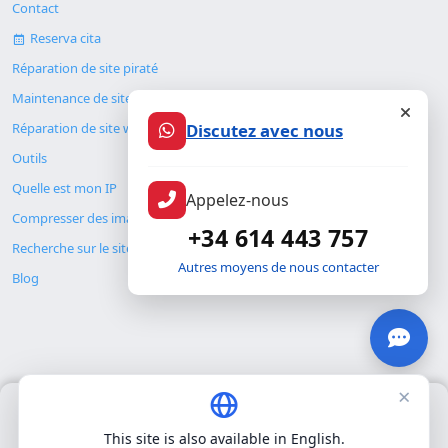
Contact
Reserva cita
Réparation de site piraté
Maintenance de site web
Discutez avec nous
Réparation de site web
Outils
Quelle est mon IP
Appelez-nous
Compresser des images
+34 614 443 757
Recherche sur le site
Autres moyens de nous contacter
Blog
×
Nous utilisons uniquement nos propres cookies pour le
© Copyright 2026. ALMC SECURITY S.L.U.
fonctionnement de base du site. Nous n'utilisons pas de cookies
This site is also available in English.
tiers.
Politique de confidentialité
.