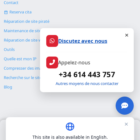
Contact
Reserva cita
Réparation de site piraté
Maintenance de site web
Discutez avec nous
Réparation de site web
Outils
Quelle est mon IP
Appelez-nous
Compresser des images
+34 614 443 757
Recherche sur le site
Autres moyens de nous contacter
Blog
×
Nous utilisons uniquement nos propres cookies pour le
© Copyright 2026. ALMC SECURITY S.L.U.
fonctionnement de base du site. Nous n'utilisons pas de cookies
This site is also available in English.
tiers.
Politique de confidentialité
.