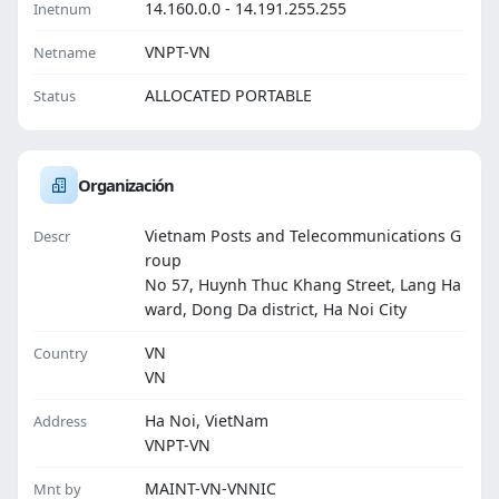
14.160.0.0 - 14.191.255.255
Inetnum
VNPT-VN
Netname
ALLOCATED PORTABLE
Status
Organización
Vietnam Posts and Telecommunications G
Descr
roup
No 57, Huynh Thuc Khang Street, Lang Ha
ward, Dong Da district, Ha Noi City
VN
Country
VN
Ha Noi, VietNam
Address
VNPT-VN
MAINT-VN-VNNIC
Mnt by