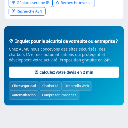
Géolocaliser une IP
Recherche inverse
Recherche ASN
Inquiet pour la sécurité de votre site ou entreprise ?
Chez ALMC nous concevons des sites sécurisés, des
chatbots IA et des automatisations qui protègent et
développent votre activité. Proposition gratuite en 24h.
Calculez votre devis en 2 min
Ciberseguridad
Chatbot IA
Desarrollo Web
Automatización
Compresor Imágenes