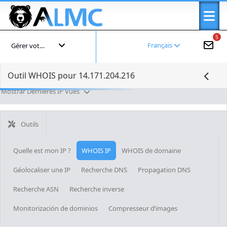
5
Français
Gérer votre compte
Outil WHOIS pour 14.171.204.216
Mostrar Dernières IP Vues
Outils
Quelle est mon IP ?
WHOIS IP
WHOIS de domaine
Géolocaliser une IP
Recherche DNS
Propagation DNS
Recherche ASN
Recherche inverse
Monitorización de dominios
Compresseur d’images