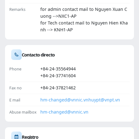
for admin contact mail to Nguyen Xuan C
Remarks
uong -->NXC1-AP
for Tech contact mail to Nguyen Hien Kha
nh --> KNH1-AP
Contacto directo
+84-24-35564944
Phone
+84-24-37741604
+84-24-37821462
Fax no
hm-changed@vnnic.vn
huypt@vnpt.vn
E mail
hm-changed@vnnic.vn
Abuse mailbox
Registro