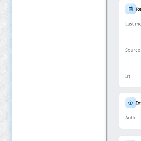
Re
Last mo
Source
Irt
In
Auth