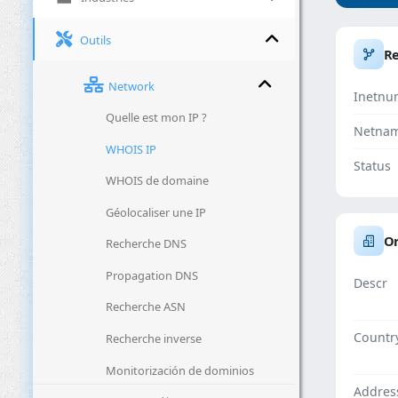
Outils
R
Network
Inetnu
Quelle est mon IP ?
Netna
WHOIS IP
Status
WHOIS de domaine
Géolocaliser une IP
Or
Recherche DNS
Propagation DNS
Descr
Recherche ASN
Countr
Recherche inverse
Monitorización de dominios
Addres