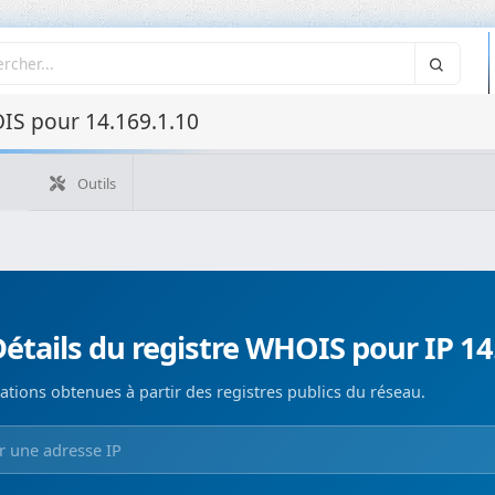
IS pour 14.169.1.10
Outils
Quelle est mon IP ?
WHOIS IP
WHOIS de domaine
Recherche ASN
Recherche inverse
Monitorización de d
étails du registre WHOIS pour IP 14
ations obtenues à partir des registres publics du réseau.