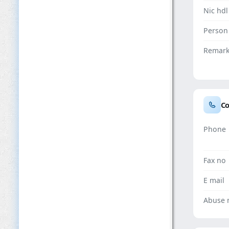
Nic hdl
Person
Remar
Co
Phone
Fax no
E mail
Abuse 