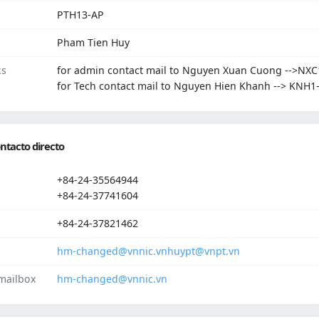
PTH13-AP
Pham Tien Huy
ks
for admin contact mail to Nguyen Xuan Cuong -->NXC
for Tech contact mail to Nguyen Hien Khanh --> KNH1
ntacto directo
+84-24-35564944
+84-24-37741604
+84-24-37821462
hm-changed@vnnic.vn
huypt@vnpt.vn
mailbox
hm-changed@vnnic.vn