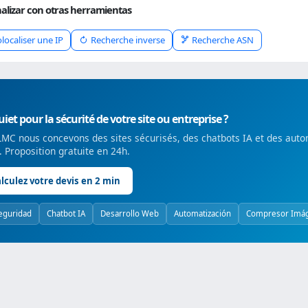
alizar con otras herramientas
localiser une IP
Recherche inverse
Recherche ASN
iet pour la sécurité de votre site ou entreprise ?
MC nous concevons des sites sécurisés, des chatbots IA et des auto
é. Proposition gratuite en 24h.
lculez votre devis en 2 min
eguridad
Chatbot IA
Desarrollo Web
Automatización
Compresor Imá