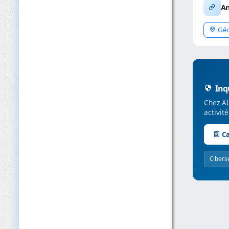
An
Géo
Inqu
Chez AL
activit
Ca
Cibers