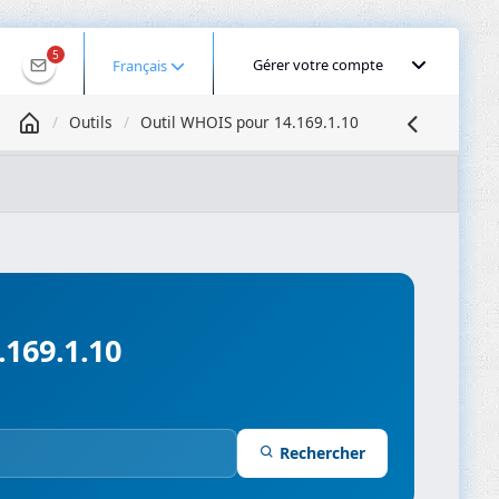
5
Gérer votre compte
Français
Outils
Outil WHOIS pour 14.169.1.10
Géolocaliser une IP
Recherche DNS
Propagation DNS
ominios
Compresseur d’images
.169.1.10
Rechercher