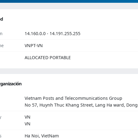
ed
m
14.160.0.0 - 14.191.255.255
me
VNPT-VN
ALLOCATED PORTABLE
ganización
Vietnam Posts and Telecommunications Group
No 57, Huynh Thuc Khang Street, Lang Ha ward, Dong D
y
VN
VN
s
Ha Noi, VietNam