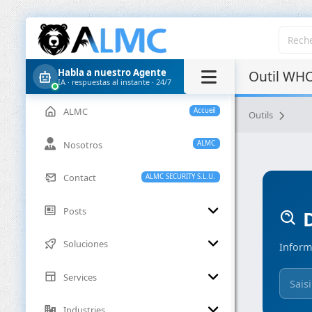
Habla a nuestro Agente
Outil WHO
IA · respuestas al instante · 24/7
ALMC
Accueil
Outils
Nosotros
ALMC
Contact
ALMC SECURITY S.L.U.
Posts
D
Soluciones
Inform
Services
Industries