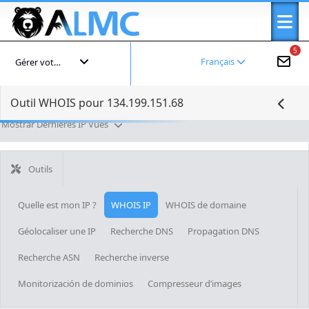
5
Français
Gérer votre compte
Outil WHOIS pour 134.199.151.68
Mostrar Dernières IP Vues
Outils
Quelle est mon IP ?
WHOIS IP
WHOIS de domaine
Géolocaliser une IP
Recherche DNS
Propagation DNS
Recherche ASN
Recherche inverse
Monitorización de dominios
Compresseur d’images