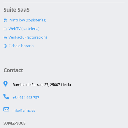
Suite SaaS
PrintFlow (copisterías)
WebTV (cartelería)
VeriFactu (facturación)
Fichaje horario
Contact
Rambla de Ferran, 37, 25007 Lleida
+34 614 443 757
info@almc.es
SUIVEZ-NOUS