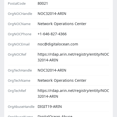
80021
PostalCode
NOC32014-ARIN
OrgNOCHandle
Network Operations Center
OrgNOCName
+1-646-827-4366
OrgNOCPhone
noc@digitalocean.com
OrgNOCEmail
https://rdap.arin.net/registry/entity/NOC
OrgNOCRef
32014-ARIN
NOC32014-ARIN
OrgTechHandle
Network Operations Center
OrgTechName
https://rdap.arin.net/registry/entity/NOC
OrgTechRef
32014-ARIN
DIGIT19-ARIN
OrgAbuseHandle
DigitalOcean Abuse
OrgAbuseName