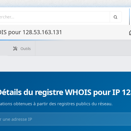
IS pour 128.53.163.131
Outils
Quelle est mon IP ?
WHOIS IP
WHOIS de domaine
Recherche ASN
Recherche inverse
Monitorización de d
étails du registre WHOIS pour IP 12
ations obtenues à partir des registres publics du réseau.