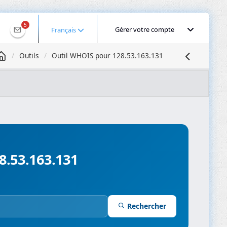
5
Gérer votre compte
Français
Outils
Outil WHOIS pour 128.53.163.131
Géolocaliser une IP
Recherche DNS
Propagation DNS
ominios
Compresseur d’images
8.53.163.131
Rechercher