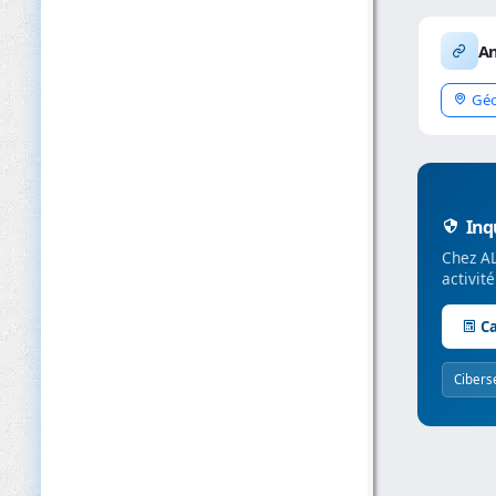
An
Géo
Inqu
Chez AL
activit
Ca
Cibers