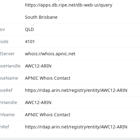
https://apps.db.ripe.net/db-web-ui/query
South Brisbane
rov
QLD
Code
4101
lServer
whois://whois.apnic.net
seHandle
AWC12-ARIN
useName
APNIC Whois Contact
seRef
https://rdap.arin.net/registry/entity/AWC12-ARIN
hHandle
AWC12-ARIN
chName
APNIC Whois Contact
hRef
https://rdap.arin.net/registry/entity/AWC12-ARIN