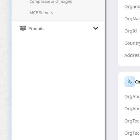
Compresseur d’images
Organi
MCP Servers
OrgNa
Produits
OrgId
Countr
Addres
Co
OrgAbu
OrgAb
OrgTec
OrgTec