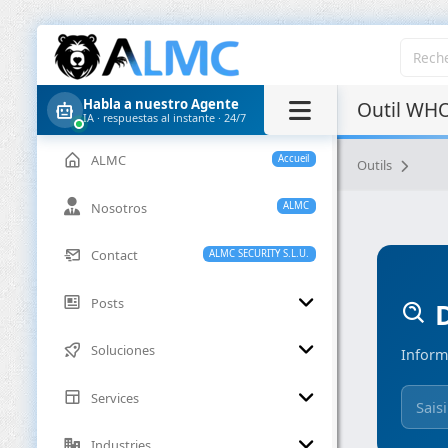
Habla a nuestro Agente
Outil WHO
IA · respuestas al instante · 24/7
ALMC
Accueil
Outils
Nosotros
ALMC
Contact
ALMC SECURITY S.L.U.
Posts
D
Soluciones
Inform
Services
Industries