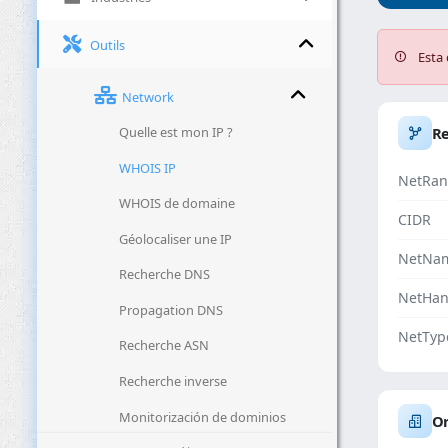
Outils
Esta 
Network
Quelle est mon IP ?
R
WHOIS IP
NetRan
WHOIS de domaine
CIDR
Géolocaliser une IP
NetNa
Recherche DNS
NetHan
Propagation DNS
NetTyp
Recherche ASN
Recherche inverse
Monitorización de dominios
Or