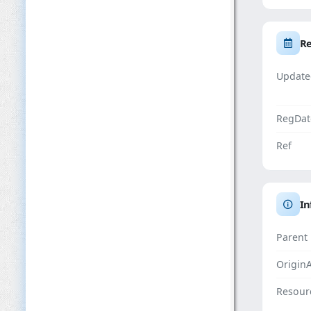
Re
Update
RegDat
Ref
In
Parent
Origin
Resour