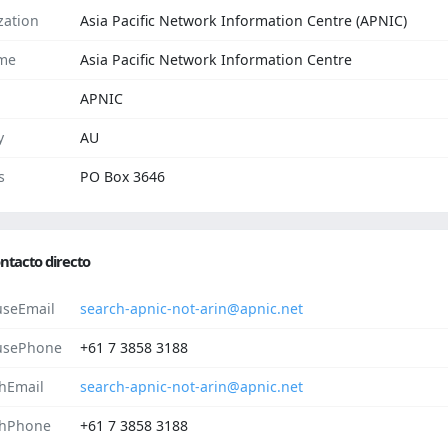
zation
Asia Pacific Network Information Centre (APNIC)
me
Asia Pacific Network Information Centre
APNIC
y
AU
s
PO Box 3646
ntacto directo
seEmail
search-apnic-not-arin@apnic.net
usePhone
+61 7 3858 3188
hEmail
search-apnic-not-arin@apnic.net
hPhone
+61 7 3858 3188