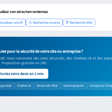
alizar con otras herramientas
localiser une IP
Recherche inverse
Recherche ASN
iet pour la sécurité de votre site ou entreprise ?
MC nous concevons des sites sécurisés, des chatbots IA et des auto
é. Proposition gratuite en 24h.
lculez votre devis en 2 min
eguridad
Chatbot IA
Desarrollo Web
Automatización
Compresor Imá