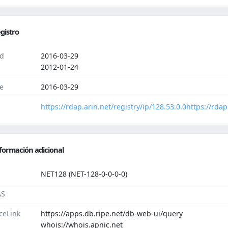
gistro
d
2016-03-29
2012-01-24
e
2016-03-29
https://rdap.arin.net/registry/ip/128.53.0.0
https://rdap
formación adicional
NET128 (NET-128-0-0-0-0)
AS
ceLink
https://apps.db.ripe.net/db-web-ui/query
whois://whois.apnic.net