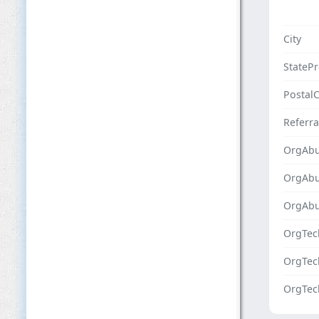
City
StateP
Postal
Referra
OrgAbu
OrgAb
OrgAbu
OrgTec
OrgTe
OrgTec