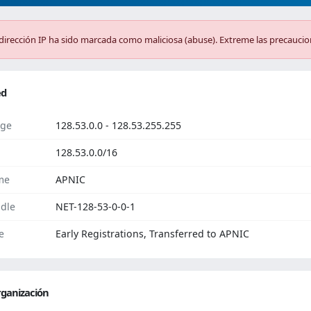
dirección IP ha sido marcada como maliciosa (abuse). Extreme las precaucio
ed
ge
128.53.0.0 - 128.53.255.255
128.53.0.0/16
me
APNIC
dle
NET-128-53-0-0-1
e
Early Registrations, Transferred to APNIC
ganización