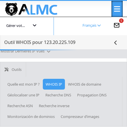
5
Français
Gérer votre compte
Outil WHOIS pour 123.20.225.109
Mostrar Dernières IP Vues
Outils
Quelle est mon IP ?
WHOIS IP
WHOIS de domaine
Géolocaliser une IP
Recherche DNS
Propagation DNS
Recherche ASN
Recherche inverse
Monitorización de dominios
Compresseur d’images