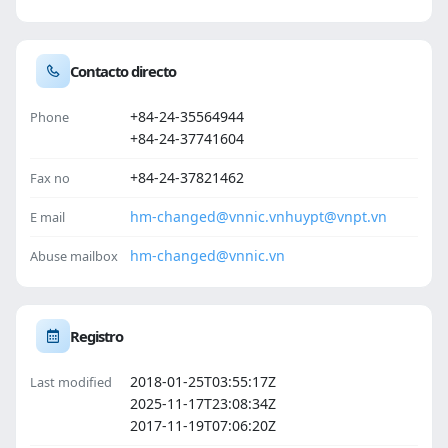
Contacto directo
+84-24-35564944
Phone
+84-24-37741604
+84-24-37821462
Fax no
hm-changed@vnnic.vn
huypt@vnpt.vn
E mail
hm-changed@vnnic.vn
Abuse mailbox
Registro
2018-01-25T03:55:17Z
Last modified
2025-11-17T23:08:34Z
2017-11-19T07:06:20Z