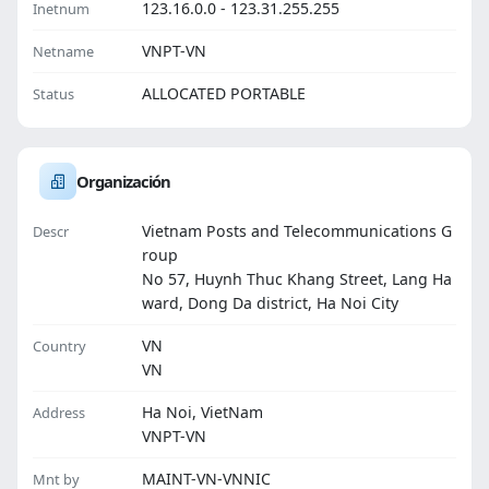
123.16.0.0 - 123.31.255.255
Inetnum
VNPT-VN
Netname
ALLOCATED PORTABLE
Status
Organización
Vietnam Posts and Telecommunications G
Descr
roup
No 57, Huynh Thuc Khang Street, Lang Ha
ward, Dong Da district, Ha Noi City
VN
Country
VN
Ha Noi, VietNam
Address
VNPT-VN
MAINT-VN-VNNIC
Mnt by