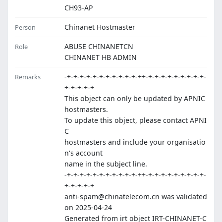
CH93-AP
Chinanet Hostmaster
Person
ABUSE CHINANETCN
Role
CHINANET HB ADMIN
-+-+-+-+-+-+-+-+-+-+-+-++-+-+-+-+-+-+-+-+-+-
Remarks
+-+-+-+-+
This object can only be updated by APNIC
hostmasters.
To update this object, please contact APNI
C
hostmasters and include your organisatio
n's account
name in the subject line.
-+-+-+-+-+-+-+-+-+-+-+-++-+-+-+-+-+-+-+-+-+-
+-+-+-+-+
anti-spam@chinatelecom.cn was validated
on 2025-04-24
Generated from irt object IRT-CHINANET-C