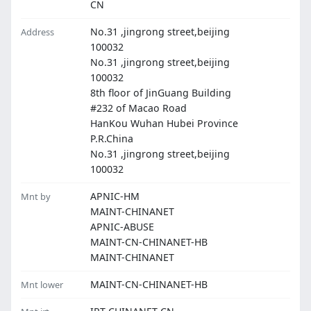
CN
No.31 ,jingrong street,beijing
Address
100032
No.31 ,jingrong street,beijing
100032
8th floor of JinGuang Building
#232 of Macao Road
HanKou Wuhan Hubei Province
P.R.China
No.31 ,jingrong street,beijing
100032
APNIC-HM
Mnt by
MAINT-CHINANET
APNIC-ABUSE
MAINT-CN-CHINANET-HB
MAINT-CHINANET
MAINT-CN-CHINANET-HB
Mnt lower