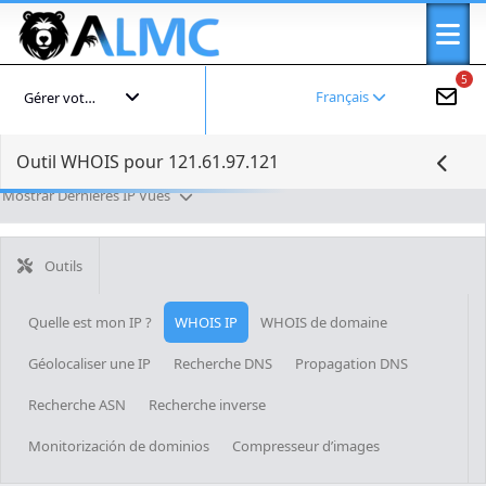
5
Français
Gérer votre compte
Outil WHOIS pour 121.61.97.121
Mostrar Dernières IP Vues
Outils
Quelle est mon IP ?
WHOIS IP
WHOIS de domaine
Géolocaliser une IP
Recherche DNS
Propagation DNS
Recherche ASN
Recherche inverse
Monitorización de dominios
Compresseur d’images