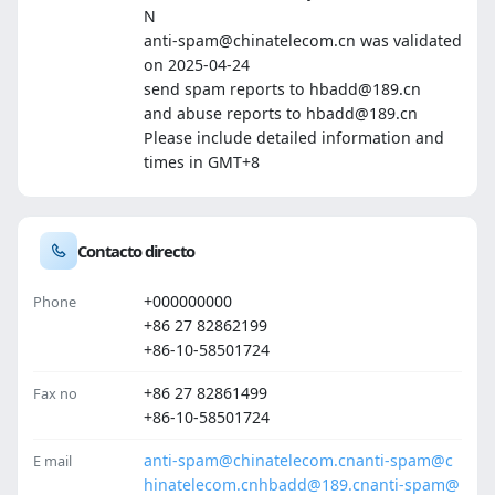
N
anti-spam@chinatelecom.cn was validated
on 2025-04-24
send spam reports to hbadd@189.cn
and abuse reports to hbadd@189.cn
Please include detailed information and
times in GMT+8
Contacto directo
+000000000
Phone
+86 27 82862199
+86-10-58501724
+86 27 82861499
Fax no
+86-10-58501724
anti-spam@chinatelecom.cn
anti-spam@c
E mail
hinatelecom.cn
hbadd@189.cn
anti-spam@