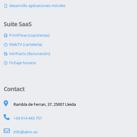
desarrollo aplicaciones móviles
Suite SaaS
PrintFlow (copisterías)
WebTV (cartelería)
VeriFactu (facturación)
Fichaje horario
Contact
Rambla de Ferran, 37, 25007 Lleida
+34 614 443 757
info@almc.es