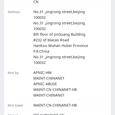
CN
No.31 ,jingrong street,beijing
Address
100032
No.31 ,jingrong street,beijing
100032
8th floor of JinGuang Building
#232 of Macao Road
HanKou Wuhan Hubei Province
P.R.China
No.31 ,jingrong street,beijing
100032
APNIC-HM
Mnt by
MAINT-CHINANET
APNIC-ABUSE
MAINT-CN-CHINANET-HB
MAINT-CHINANET
MAINT-CN-CHINANET-HB
Mnt lower