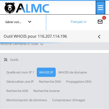
5
Français
Gérer votre compte
Outil WHOIS pour 116.207.114.196
Mostrar Dernières IP Vues
Outils
Quelle est mon IP ?
WHOIS IP
WHOIS de domaine
Géolocaliser une IP
Recherche DNS
Propagation DNS
Recherche ASN
Recherche inverse
Monitorización de dominios
Compresseur d’images