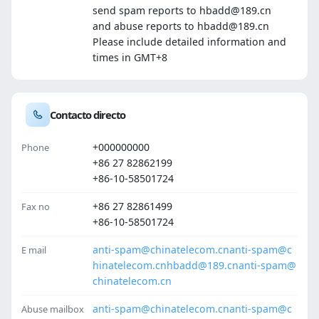
send spam reports to hbadd@189.cn
and abuse reports to hbadd@189.cn
Please include detailed information and
times in GMT+8
Contacto directo
+000000000
Phone
+86 27 82862199
+86-10-58501724
+86 27 82861499
Fax no
+86-10-58501724
anti-spam@chinatelecom.cn
anti-spam@c
E mail
hinatelecom.cn
hbadd@189.cn
anti-spam@
chinatelecom.cn
anti-spam@chinatelecom.cn
anti-spam@c
Abuse mailbox