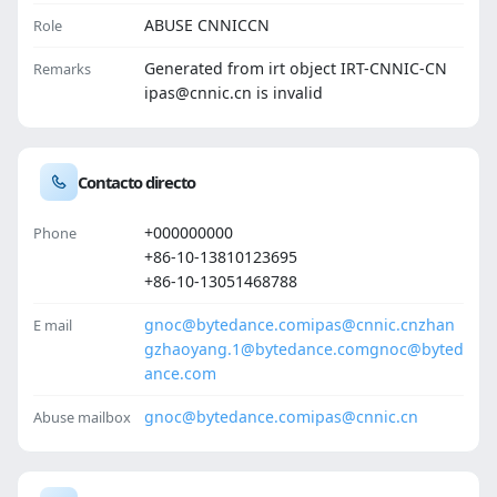
ABUSE CNNICCN
Role
Generated from irt object IRT-CNNIC-CN
Remarks
ipas@cnnic.cn is invalid
Contacto directo
+000000000
Phone
+86-10-13810123695
+86-10-13051468788
gnoc@bytedance.com
ipas@cnnic.cn
zhan
E mail
gzhaoyang.1@bytedance.com
gnoc@byted
ance.com
gnoc@bytedance.com
ipas@cnnic.cn
Abuse mailbox