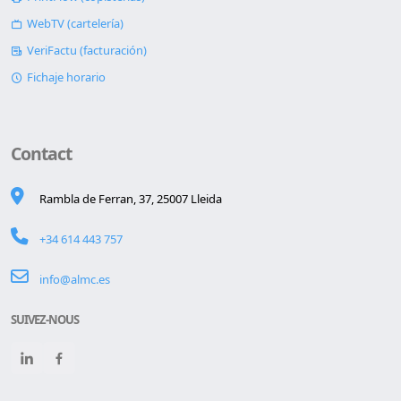
WebTV (cartelería)
VeriFactu (facturación)
Fichaje horario
Contact
Rambla de Ferran, 37, 25007 Lleida
+34 614 443 757
info@almc.es
SUIVEZ-NOUS