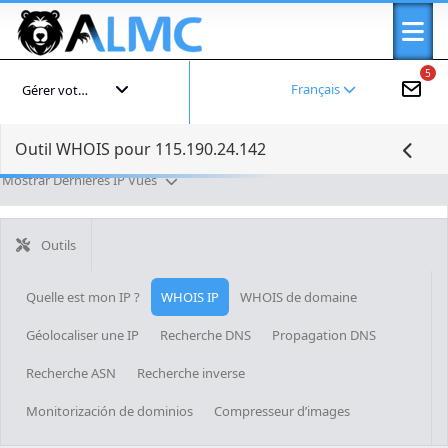
5
Français
Gérer votre compte
Outil WHOIS pour 115.190.24.142
Mostrar Dernières IP Vues
Outils
Quelle est mon IP ?
WHOIS IP
WHOIS de domaine
Géolocaliser une IP
Recherche DNS
Propagation DNS
Recherche ASN
Recherche inverse
Monitorización de dominios
Compresseur d’images