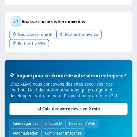
Analizar con otras herramientas
Géolocaliser une IP
Recherche inverse
Recherche ASN
Inquiet pour la sécurité de votre site ou entreprise ?
Chez ALMC nous concevons des sites sécurisés, des
chatbots IA et des automatisations qui protègent et
développent votre activité. Proposition gratuite en 24h.
Calculez votre devis en 2 min
Ciberseguridad
Chatbot IA
Desarrollo Web
Automatización
Compresor Imágenes