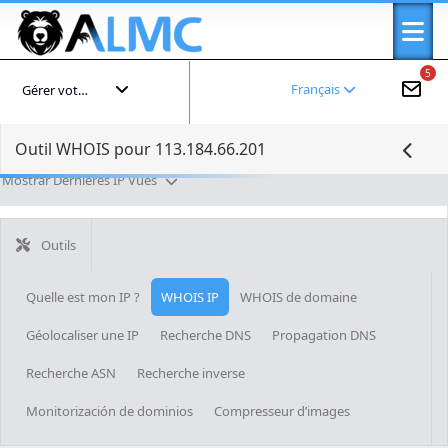
5
Français
Gérer votre compte
Outil WHOIS pour 113.184.66.201
Mostrar Dernières IP Vues
Outils
Quelle est mon IP ?
WHOIS IP
WHOIS de domaine
Géolocaliser une IP
Recherche DNS
Propagation DNS
Recherche ASN
Recherche inverse
Monitorización de dominios
Compresseur d’images