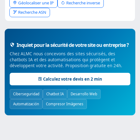
Géolocaliser une IP
Recherche inverse
Recherche ASN
Inquiet pour la sécurité de votre site ou entreprise ?
Chez ALMC nous concevons des sites sécurisés, des
chatbots IA et des automatisations qui protègent et
développent votre activité. Proposition gratuite en 24h.
Calculez votre devis en 2 min
Ciberseguridad
Chatbot IA
Desarrollo Web
Automatización
Compresor Imágenes