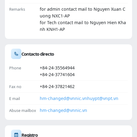
for admin contact mail to Nguyen Xuan C
Remarks
uong NXC1-AP
for Tech contact mail to Nguyen Hien Kha
nh KNH1-AP
Contacto directo
+84-24-35564944
Phone
+84-24-37741604
+84-24-37821462
Fax no
hm-changed@vnnic.vn
huypt@vnpt.vn
E mail
hm-changed@vnnic.vn
Abuse mailbox
Registro