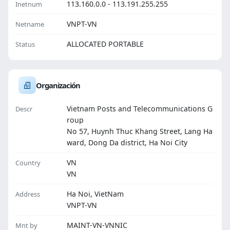
113.160.0.0 - 113.191.255.255
Inetnum
VNPT-VN
Netname
ALLOCATED PORTABLE
Status
Organización
Vietnam Posts and Telecommunications G
Descr
roup
No 57, Huynh Thuc Khang Street, Lang Ha
ward, Dong Da district, Ha Noi City
VN
Country
VN
Ha Noi, VietNam
Address
VNPT-VN
MAINT-VN-VNNIC
Mnt by