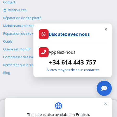
Contact
Reserva cita
Réparation de site piraté
Maintenance de site web
Discutez avec nous
Réparation de site web
Outils
Quelle est mon IP
Appelez-nous
Compresser des images
+34 614 443 757
Recherche sur le site
Autres moyens de nous contacter
Blog
×
Nous utilisons uniquement nos propres cookies pour le
© Copyright 2026. ALMC SECURITY S.L.U.
fonctionnement de base du site. Nous n'utilisons pas de cookies
This site is also available in English.
tiers.
Politique de confidentialité
.