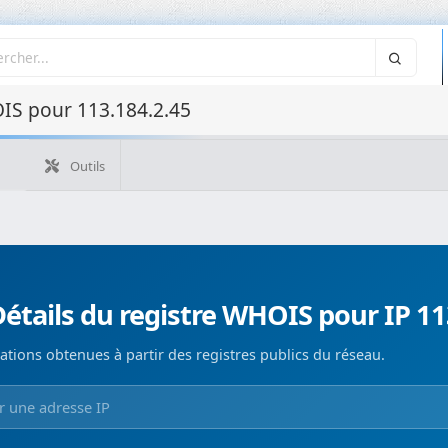
IS pour 113.184.2.45
Outils
Quelle est mon IP ?
WHOIS IP
WHOIS de domaine
Recherche ASN
Recherche inverse
Monitorización de d
étails du registre WHOIS pour IP 11
ations obtenues à partir des registres publics du réseau.