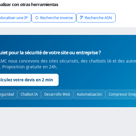
alizar con otras herramientas
localiser une IP
Recherche inverse
Recherche ASN
iet pour la sécurité de votre site ou entreprise ?
MC nous concevons des sites sécurisés, des chatbots IA et des auto
é. Proposition gratuite en 24h.
lculez votre devis en 2 min
eguridad
Chatbot IA
Desarrollo Web
Automatización
Compresor Imá