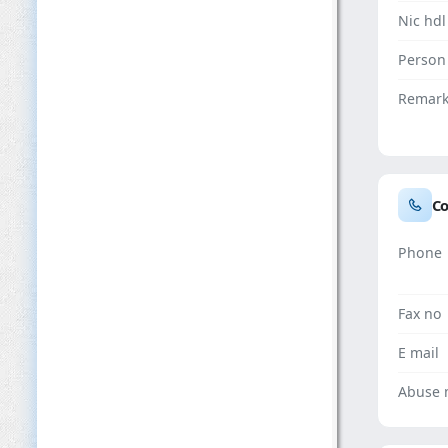
Nic hdl
Person
Remar
Co
Phone
Fax no
E mail
Abuse 