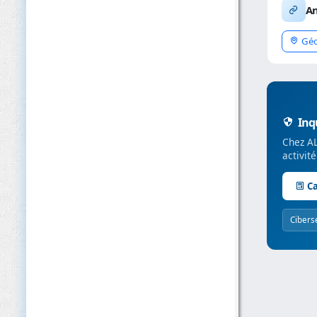
An
Géo
Inqu
Chez AL
activit
Ca
Cibers