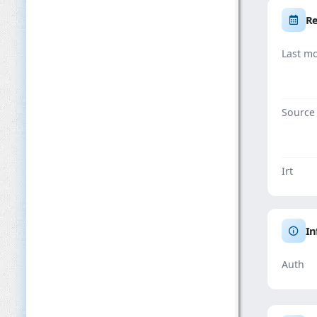
Re
Last mo
Source
Irt
In
Auth