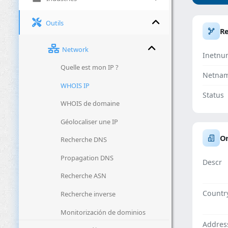
Outils
R
Network
Inetnu
Quelle est mon IP ?
Netna
WHOIS IP
Status
WHOIS de domaine
Géolocaliser une IP
Or
Recherche DNS
Propagation DNS
Descr
Recherche ASN
Countr
Recherche inverse
Monitorización de dominios
Addres