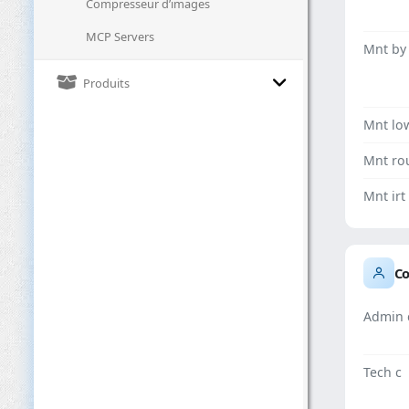
Compresseur d’images
MCP Servers
Mnt by
Produits
Mnt lo
Mnt ro
Mnt irt
Co
Admin 
Tech c