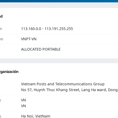
ed
m
113.160.0.0 - 113.191.255.255
me
VNPT-VN
ALLOCATED PORTABLE
ganización
Vietnam Posts and Telecommunications Group
No 57, Huynh Thuc Khang Street, Lang Ha ward, Dong D
y
VN
VN
s
Ha Noi, VietNam