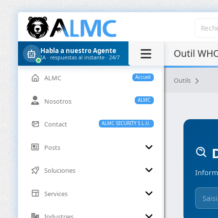
Habla a nuestro Agente
Outil WHO
IA · respuestas al instante · 24/7
ALMC
Accueil
Outils
Nosotros
ALMC
Contact
ALMC SECURITY S.L.U.
Posts
D
Soluciones
Inform
Services
Industries