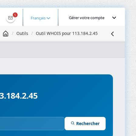
5
Gérer votre compte
Français
Outils
Outil WHOIS pour 113.184.2.45
Géolocaliser une IP
Recherche DNS
Propagation DNS
ominios
Compresseur d’images
3.184.2.45
Rechercher