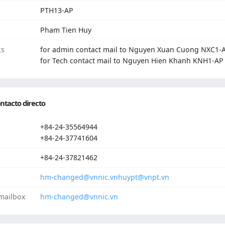
PTH13-AP
Pham Tien Huy
ks
for admin contact mail to Nguyen Xuan Cuong NXC1-
for Tech contact mail to Nguyen Hien Khanh KNH1-AP
ntacto directo
+84-24-35564944
+84-24-37741604
+84-24-37821462
hm-changed@vnnic.vn
huypt@vnpt.vn
mailbox
hm-changed@vnnic.vn