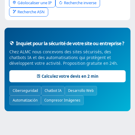
Géolocaliser une IP
Recherche inverse
Recherche ASN
Inquiet pour la sécurité de votre site ou entreprise ?
Chez ALMC nous concevons des sites sécurisés, des
chatbots IA et des automatisations qui protègent et
développent votre activité. Proposition gratuite en 24h.
Calculez votre devis en 2 min
Ciberseguridad
Chatbot IA
Desarrollo Web
Automatización
Compresor Imágenes