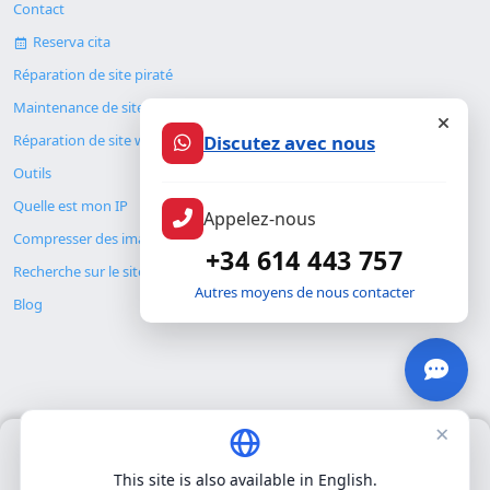
Contact
Reserva cita
Réparation de site piraté
Maintenance de site web
Discutez avec nous
Réparation de site web
Outils
Quelle est mon IP
Appelez-nous
Compresser des images
+34 614 443 757
Recherche sur le site
Autres moyens de nous contacter
Blog
×
Nous utilisons uniquement nos propres cookies pour le
© Copyright 2026. ALMC SECURITY S.L.U.
fonctionnement de base du site. Nous n'utilisons pas de cookies
This site is also available in English.
tiers.
Politique de confidentialité
.