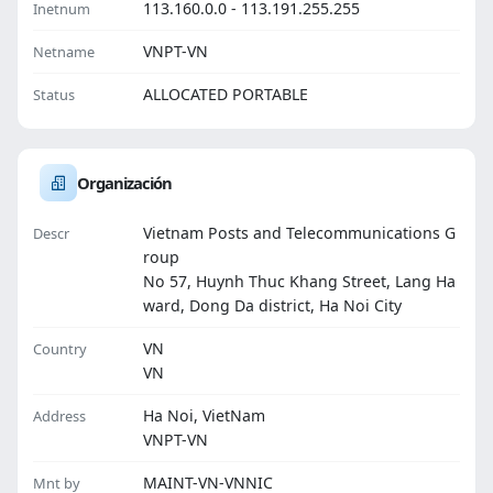
113.160.0.0 - 113.191.255.255
Inetnum
VNPT-VN
Netname
ALLOCATED PORTABLE
Status
Organización
Vietnam Posts and Telecommunications G
Descr
roup
No 57, Huynh Thuc Khang Street, Lang Ha
ward, Dong Da district, Ha Noi City
VN
Country
VN
Ha Noi, VietNam
Address
VNPT-VN
MAINT-VN-VNNIC
Mnt by