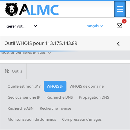
5
Français
Gérer votre compte
Outil WHOIS pour 113.175.143.89
Mostrar Dernières IP Vues
Outils
Quelle est mon IP ?
WHOIS IP
WHOIS de domaine
Géolocaliser une IP
Recherche DNS
Propagation DNS
Recherche ASN
Recherche inverse
Monitorización de dominios
Compresseur d’images