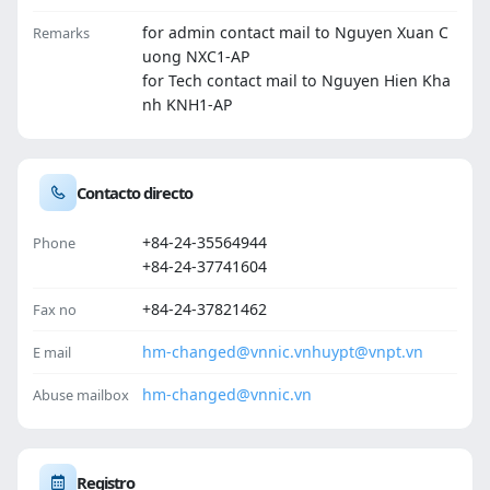
for admin contact mail to Nguyen Xuan C
Remarks
uong NXC1-AP
for Tech contact mail to Nguyen Hien Kha
nh KNH1-AP
Contacto directo
+84-24-35564944
Phone
+84-24-37741604
+84-24-37821462
Fax no
hm-changed@vnnic.vn
huypt@vnpt.vn
E mail
hm-changed@vnnic.vn
Abuse mailbox
Registro