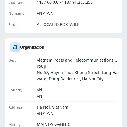
113.160.0.0 - 113.191.255.255
Inetnum
VNPT-VN
Netname
ALLOCATED PORTABLE
Status
Organización
Vietnam Posts and Telecommunications G
Descr
roup
No 57, Huynh Thuc Khang Street, Lang Ha
ward, Dong Da district, Ha Noi City
VN
Country
VN
Ha Noi, VietNam
Address
VNPT-VN
MAINT-VN-VNNIC
Mnt by