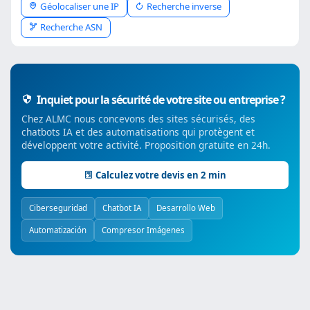
Géolocaliser une IP
Recherche inverse
Recherche ASN
Inquiet pour la sécurité de votre site ou entreprise ?
Chez ALMC nous concevons des sites sécurisés, des
chatbots IA et des automatisations qui protègent et
développent votre activité. Proposition gratuite en 24h.
Calculez votre devis en 2 min
Ciberseguridad
Chatbot IA
Desarrollo Web
Automatización
Compresor Imágenes