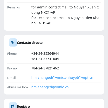
for admin contact mail to Nguyen Xuan C
Remarks
uong NXC1-AP
for Tech contact mail to Nguyen Hien Kha
nh KNH1-AP
Contacto directo
+84-24-35564944
Phone
+84-24-37741604
+84-24-37821462
Fax no
hm-changed@vnnic.vn
huypt@vnpt.vn
E mail
hm-changed@vnnic.vn
Abuse mailbox
Registro