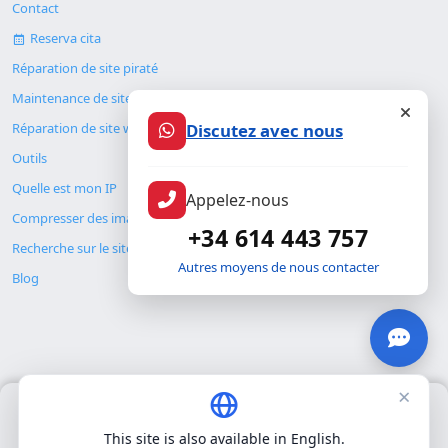
Contact
Reserva cita
Réparation de site piraté
Maintenance de site web
Discutez avec nous
Réparation de site web
Outils
Quelle est mon IP
Appelez-nous
Compresser des images
+34 614 443 757
Recherche sur le site
Autres moyens de nous contacter
Blog
×
Nous utilisons uniquement nos propres cookies pour le
© Copyright 2026. ALMC SECURITY S.L.U.
fonctionnement de base du site. Nous n'utilisons pas de cookies
This site is also available in English.
tiers.
Politique de confidentialité
.