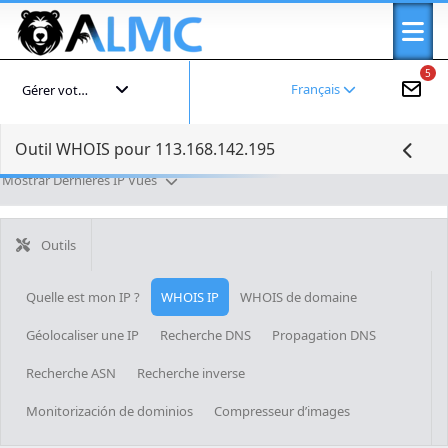
5
Français
Gérer votre compte
Outil WHOIS pour 113.168.142.195
Mostrar Dernières IP Vues
Outils
Quelle est mon IP ?
WHOIS IP
WHOIS de domaine
Géolocaliser une IP
Recherche DNS
Propagation DNS
Recherche ASN
Recherche inverse
Monitorización de dominios
Compresseur d’images