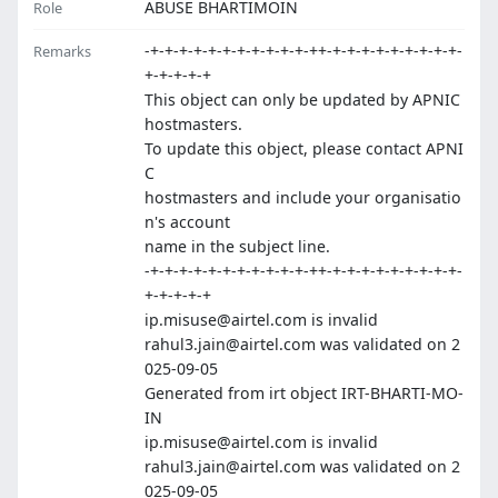
ABUSE BHARTIMOIN
Role
-+-+-+-+-+-+-+-+-+-+-+-++-+-+-+-+-+-+-+-+-+-
Remarks
+-+-+-+-+
This object can only be updated by APNIC
hostmasters.
To update this object, please contact APNI
C
hostmasters and include your organisatio
n's account
name in the subject line.
-+-+-+-+-+-+-+-+-+-+-+-++-+-+-+-+-+-+-+-+-+-
+-+-+-+-+
ip.misuse@airtel.com is invalid
rahul3.jain@airtel.com was validated on 2
025-09-05
Generated from irt object IRT-BHARTI-MO-
IN
ip.misuse@airtel.com is invalid
rahul3.jain@airtel.com was validated on 2
025-09-05