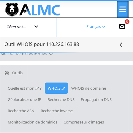
5
Français
Gérer votre compte
Outil WHOIS pour 110.226.163.88
Mostrar Dernières IP Vues
Outils
Quelle est mon IP ?
WHOIS IP
WHOIS de domaine
Géolocaliser une IP
Recherche DNS
Propagation DNS
Recherche ASN
Recherche inverse
Monitorización de dominios
Compresseur d’images