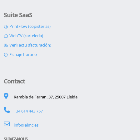
Suite SaaS
PrintFlow (copisterías)
WebTV (cartelería)
VeriFactu (facturación)
Fichaje horario
Contact
Rambla de Ferran, 37, 25007 Lleida
+34 614 443 757
info@almc.es
SUIVEZ-NOUS