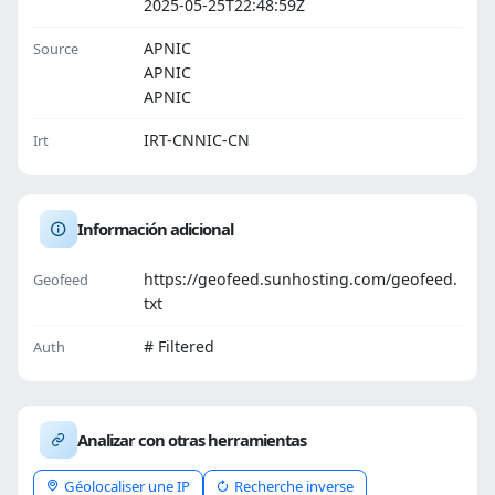
2025-05-25T22:48:59Z
APNIC
Source
APNIC
APNIC
IRT-CNNIC-CN
Irt
Información adicional
https://geofeed.sunhosting.com/geofeed.
Geofeed
txt
# Filtered
Auth
Analizar con otras herramientas
Géolocaliser une IP
Recherche inverse