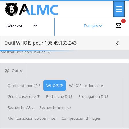
5
Français
Gérer votre compte
Outil WHOIS pour 106.49.133.243
Mostrar Dernières IP Vues
Outils
Quelle est mon IP ?
WHOIS IP
WHOIS de domaine
Géolocaliser une IP
Recherche DNS
Propagation DNS
Recherche ASN
Recherche inverse
Monitorización de dominios
Compresseur d’images