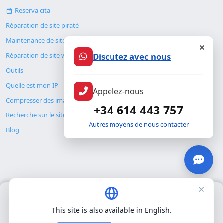
Reserva cita
Réparation de site piraté
Maintenance de site web
Discutez avec nous
Réparation de site web
Outils
Quelle est mon IP
Appelez-nous
Compresser des images
+34 614 443 757
Recherche sur le site
Autres moyens de nous contacter
Blog
×
Nous utilisons uniquement nos propres cookies pour le
© Copyright 2026. ALMC SECURITY S.L.U.
fonctionnement de base du site. Nous n'utilisons pas de cookies
This site is also available in English.
tiers.
Politique de confidentialité
.