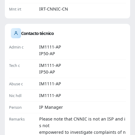
IRT-CNNIC-CN
Mnt irt
Contacto técnico
IM1111-AP
Admin c
IP50-AP
IM1111-AP
Tech c
IP50-AP
IM1111-AP
Abuse c
IM1111-AP
Nic hdl
IP Manager
Person
Please note that CNNIC is not an ISP and i
Remarks
s not
empowered to investigate complaints of n