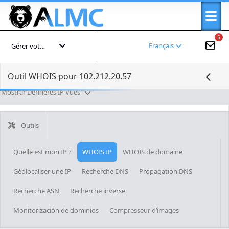
5
Français
Gérer votre compte
Outil WHOIS pour 102.212.20.57
Mostrar Dernières IP Vues
Outils
Quelle est mon IP ?
WHOIS IP
WHOIS de domaine
Géolocaliser une IP
Recherche DNS
Propagation DNS
Recherche ASN
Recherche inverse
Monitorización de dominios
Compresseur d’images