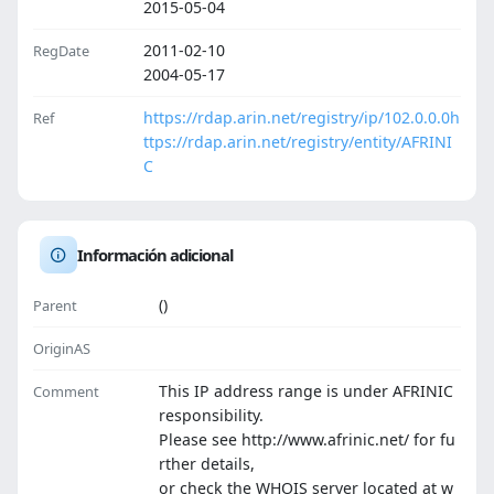
2015-05-04
2011-02-10
RegDate
2004-05-17
https://rdap.arin.net/registry/ip/102.0.0.0
h
Ref
ttps://rdap.arin.net/registry/entity/AFRINI
C
Información adicional
()
Parent
OriginAS
This IP address range is under AFRINIC
Comment
responsibility.
Please see http://www.afrinic.net/ for fu
rther details,
or check the WHOIS server located at w