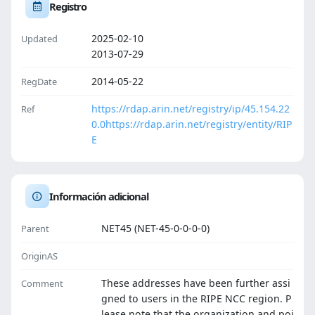
Registro
2025-02-10
Updated
2013-07-29
2014-05-22
RegDate
https://rdap.arin.net/registry/ip/45.154.22
Ref
0.0
https://rdap.arin.net/registry/entity/RIP
E
Información adicional
NET45 (NET-45-0-0-0-0)
Parent
OriginAS
These addresses have been further assi
Comment
gned to users in the RIPE NCC region. P
lease note that the organization and poi