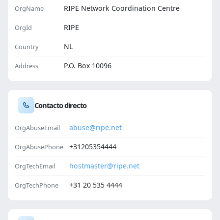
RIPE Network Coordination Centre
OrgName
RIPE
OrgId
NL
Country
P.O. Box 10096
Address
Contacto directo
abuse@ripe.net
OrgAbuseEmail
+31205354444
OrgAbusePhone
hostmaster@ripe.net
OrgTechEmail
+31 20 535 4444
OrgTechPhone