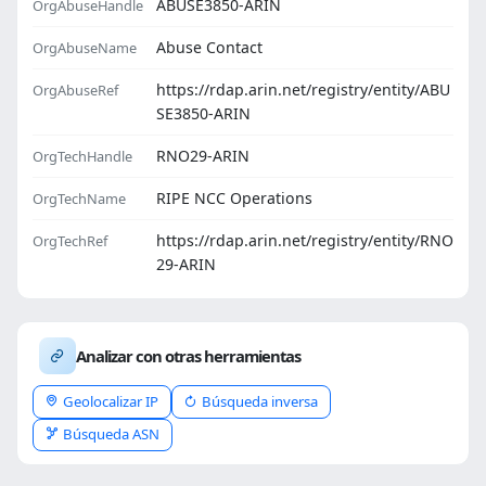
ABUSE3850-ARIN
OrgAbuseHandle
Abuse Contact
OrgAbuseName
https://rdap.arin.net/registry/entity/ABU
OrgAbuseRef
SE3850-ARIN
RNO29-ARIN
OrgTechHandle
RIPE NCC Operations
OrgTechName
https://rdap.arin.net/registry/entity/RNO
OrgTechRef
29-ARIN
Analizar con otras herramientas
Geolocalizar IP
Búsqueda inversa
Búsqueda ASN