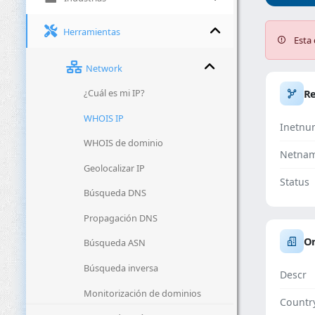
Herramientas
Esta 
Network
¿Cuál es mi IP?
R
WHOIS IP
Inetnu
WHOIS de dominio
Netna
Geolocalizar IP
Status
Búsqueda DNS
Propagación DNS
Or
Búsqueda ASN
Búsqueda inversa
Descr
Monitorización de dominios
Countr