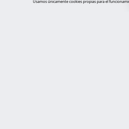
Usamos únicamente cookies propias para el funcionamien
Servi
desar
Expertos en ciberseguridad, programación
a medida con Laravel y gestión de
tiend
servidores. Ofrecemos soluciones
chat
tecnológicas robustas, seguras y
auto
personalizadas.