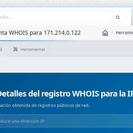
ta WHOIS para 171.214.0.122
Herrami
Herramientas
¿Cuál es mi IP?
WHOIS IP
WHOIS de dominio
Geolo
Búsqueda ASN
Búsqueda inversa
Monitorización de d
etalles del registro WHOIS para la I
ación obtenida de registros públicos de red.