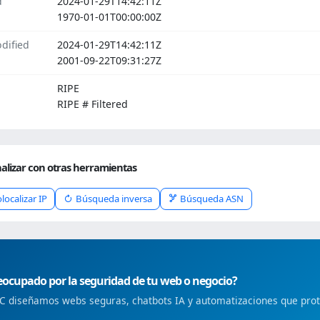
d
2024-01-29T14:42:11Z
1970-01-01T00:00:00Z
dified
2024-01-29T14:42:11Z
2001-09-22T09:31:27Z
RIPE
RIPE # Filtered
alizar con otras herramientas
localizar IP
Búsqueda inversa
Búsqueda ASN
ocupado por la seguridad de tu web o negocio?
 diseñamos webs seguras, chatbots IA y automatizaciones que prote