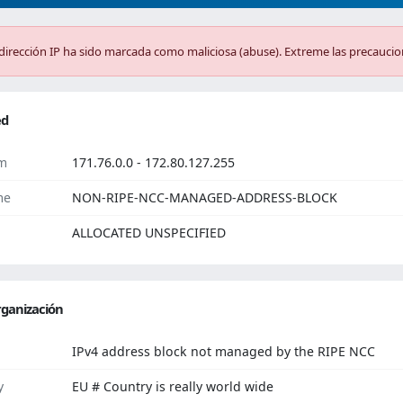
dirección IP ha sido marcada como maliciosa (abuse). Extreme las precaucio
ed
m
171.76.0.0 - 172.80.127.255
me
NON-RIPE-NCC-MANAGED-ADDRESS-BLOCK
ALLOCATED UNSPECIFIED
ganización
IPv4 address block not managed by the RIPE NCC
y
EU # Country is really world wide