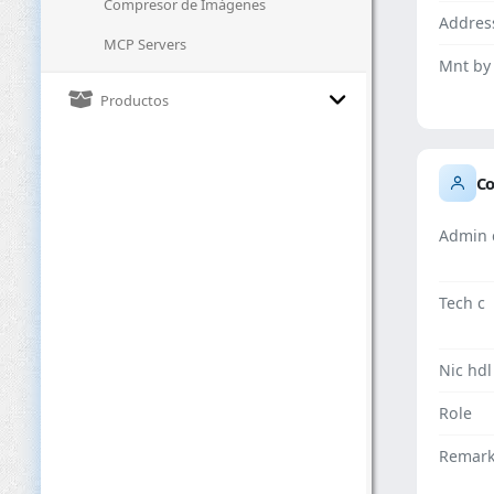
Compresor de Imágenes
Addres
MCP Servers
Mnt by
Productos
Co
Admin 
Tech c
Nic hdl
Role
Remar