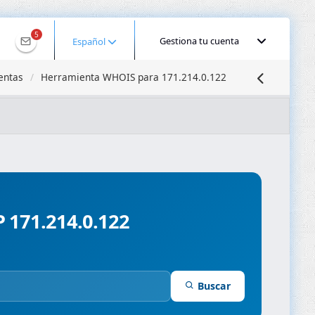
5
Gestiona tu cuenta
Español
entas
Herramienta WHOIS para 171.214.0.122
calizar IP
Búsqueda DNS
Propagación DNS
ominios
Compresor de Imágenes
P 171.214.0.122
Buscar