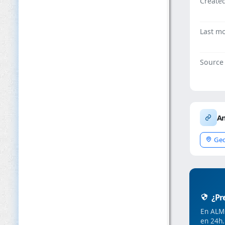
Create
Last mo
Source
An
Geo
¿Pre
En ALMC
en 24h.