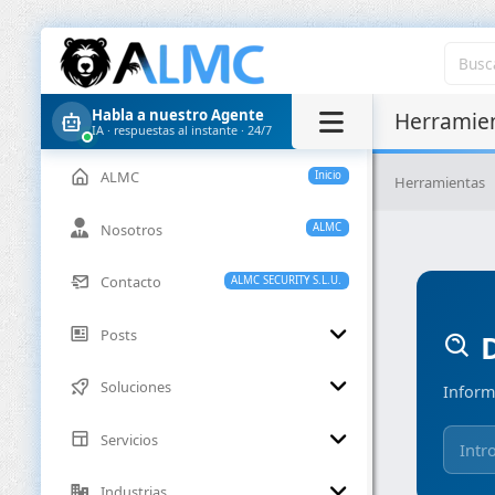
Habla a nuestro Agente
Herramien
IA · respuestas al instante · 24/7
ALMC
Inicio
Herramientas
Nosotros
ALMC
Contacto
ALMC SECURITY S.L.U.
Posts
D
Soluciones
Inform
Servicios
Industrias