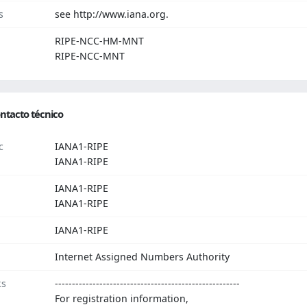
s
see http://www.iana.org.
RIPE-NCC-HM-MNT
RIPE-NCC-MNT
ntacto técnico
c
IANA1-RIPE
IANA1-RIPE
IANA1-RIPE
IANA1-RIPE
IANA1-RIPE
Internet Assigned Numbers Authority
ks
------------------------------------------------------
For registration information,