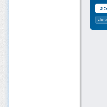
Ca
Cibers