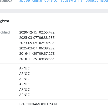
mailbox
abuse@chinamobile.com
abuse@chinamobile.com
abu
gistro
dified
2020-12-15T02:55:47Z
2025-03-07T06:38:53Z
2023-09-05T02:14:58Z
2025-03-07T06:39:28Z
2016-11-29T09:37:27Z
2016-11-29T09:38:38Z
APNIC
APNIC
APNIC
APNIC
APNIC
APNIC
IRT-CHINAMOBILE2-CN