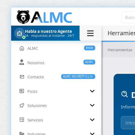
Habla a nuestro Agente
Herramien
IA · respuestas al instante · 24/7
ALMC
Inicio
Herramientas
Nosotros
ALMC
Contacto
ALMC SECURITY S.L.U.
Posts
D
Soluciones
Inform
Servicios
Industrias