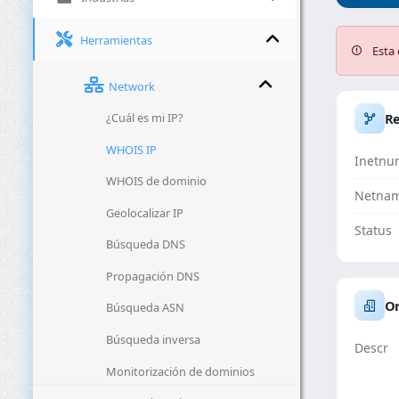
Herramientas
Esta 
Network
¿Cuál es mi IP?
R
WHOIS IP
Inetnu
WHOIS de dominio
Netna
Geolocalizar IP
Status
Búsqueda DNS
Propagación DNS
Or
Búsqueda ASN
Búsqueda inversa
Descr
Monitorización de dominios