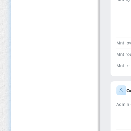
Mnt lo
Mnt ro
Mnt irt
Co
Admin 