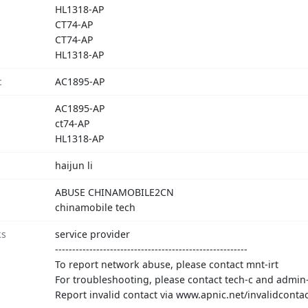
HL1318-AP
CT74-AP
CT74-AP
HL1318-AP
c
AC1895-AP
AC1895-AP
ct74-AP
HL1318-AP
haijun li
ABUSE CHINAMOBILE2CN
chinamobile tech
ks
service provider
--------------------------------------------------------
To report network abuse, please contact mnt-irt
For troubleshooting, please contact tech-c and admin
Report invalid contact via www.apnic.net/invalidcontac