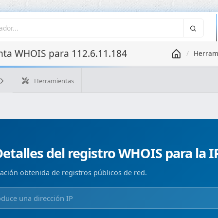
ta WHOIS para 112.6.11.184
Herram
Herramientas
¿Cuál es mi IP?
WHOIS IP
WHOIS de dominio
Geolo
Búsqueda ASN
Búsqueda inversa
Monitorización de d
etalles del registro WHOIS para la I
ación obtenida de registros públicos de red.