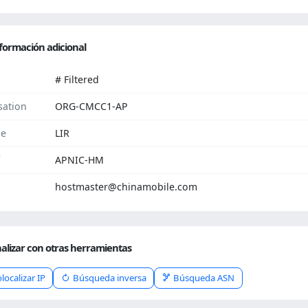
formación adicional
# Filtered
sation
ORG-CMCC1-AP
pe
LIR
APNIC-HM
hostmaster@chinamobile.com
alizar con otras herramientas
localizar IP
Búsqueda inversa
Búsqueda ASN