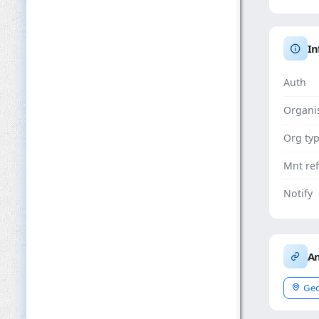
In
Auth
Organi
Org ty
Mnt ref
Notify
An
Geo