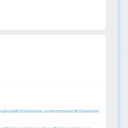
om
abuse@chinamobile.com
hostmaster@chinamobil