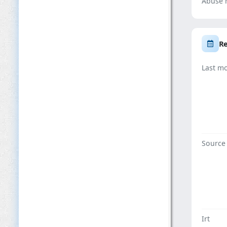
Abuse 
Re
Last mo
Source
Irt