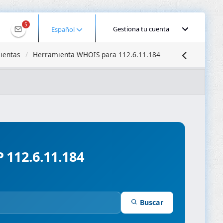
5
Gestiona tu cuenta
Español
ientas
Herramienta WHOIS para 112.6.11.184
calizar IP
Búsqueda DNS
Propagación DNS
ominios
Compresor de Imágenes
P 112.6.11.184
Buscar