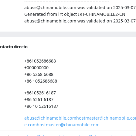
--------------------------------------------------------
abuse@chinamobile.com was validated on 2025-03-07
Generated from irt object IRT-CHINAMOBILE2-CN
abuse@chinamobile.com was validated on 2025-03-07
ntacto directo
+861052686688
+000000000
+86 5268 6688
+86 1052686688
+861052616187
+86 5261 6187
+86 10 52616187
abuse@chinamobile.com
hostmaster@chinamobile.c
e.com
hostmaster@chinamobile.com