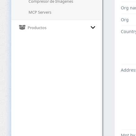
Compresor de Imágenes
Org n
MCP Servers
Org
Productos
Countr
Addres
Mnt by